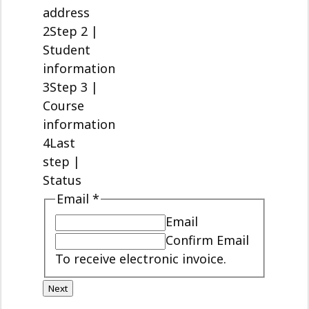
address
2
Step 2 |
Student
information
3
Step 3 |
Course
information
4
Last
step |
Status
Email
*
Email
Confirm Email
To receive electronic invoice.
Next